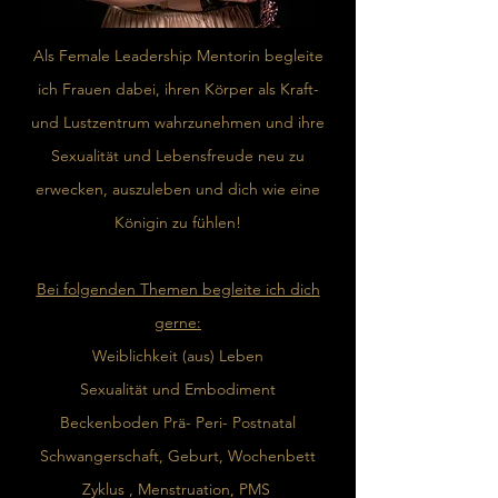
Als Female Leadership Mentorin begleite
ich Frauen dabei, ihren Körper als Kraft-
und Lustzentrum wahrzunehmen und ihre
Sexualität und Lebensfreude neu zu
erwecken, auszuleben und dich wie eine
Königin zu fühlen!
Bei folgenden Themen begleite ich dich
gerne:
Weiblichkeit (aus) Leben
Sexualität und Embodiment
Beckenboden Prä- Peri- Postnatal
Schwangerschaft, Geburt, Wochenbett
Zyklus , Menstruation, PMS