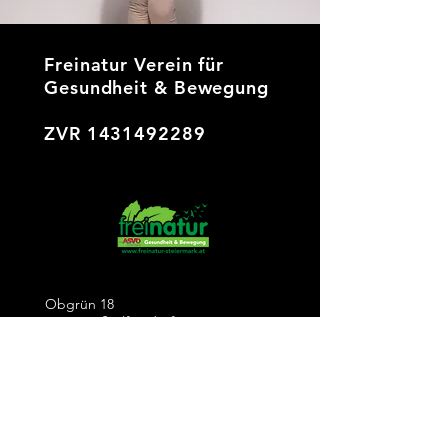
Freinatur Verein für
Gesundheit & Bewegung
ZVR
1431492289
Obgrün 18
8264 Großwilfersdorf
Kontakt
Tel / WhatsApp / SMS
+
43 664 63 64 929