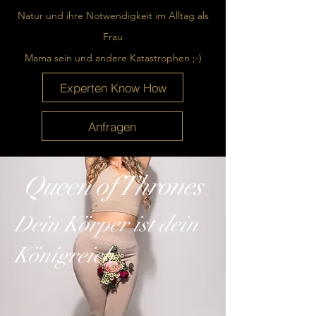
Natur und ihre Notwendigkeit im Alltag als
Frau
Mama sein und andere Katastrophen ;-)
Experten Know How
Anfragen
Queen of Thrones
Dein Körper ist dein
Königreich