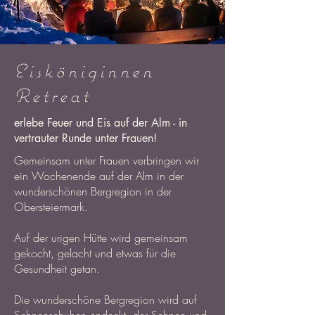
Eisköniginnen
Retreat
erlebe Feuer und Eis auf der Alm - in
vertrauter Runde unter Frauen!
Gemeinsam unter Frauen verbringen wir
ein Wochenende auf der Alm in der
wunderschönen Bergregion in der
Obersteiermark.
Auf der urigen Hütte wird gemeinsam
gekocht, gelacht und etwas für die
Gesundheit getan.
Die wunderschöne Bergregion wird auf